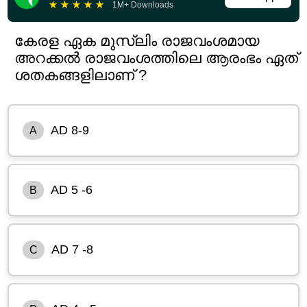
★
★
★
★
★
1M+ Downloads
കേരള ഏക മുസ്ലിം രാജവംശമായ
അറക്കൽ രാജവംശത്തിലെ ആരംഭം ഏത്
ശതകങ്ങളിലാണ് ?
AD 8-9
A
AD 5 -6
B
AD 7 -8
C