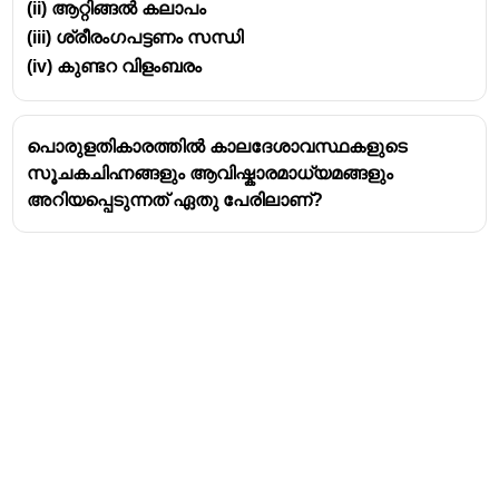
(ii) ആറ്റിങ്ങൽ കലാപം
(iii) ശ്രീരംഗപട്ടണം സന്ധി
(iv) കുണ്ടറ വിളംബരം
പൊരുളതികാരത്തിൽ കാലദേശാവസ്ഥകളുടെ
സൂചകചിഹ്നങ്ങളും ആവിഷ്കാരമാധ്യമങ്ങളും
അറിയപ്പെടുന്നത് ഏതു പേരിലാണ്?