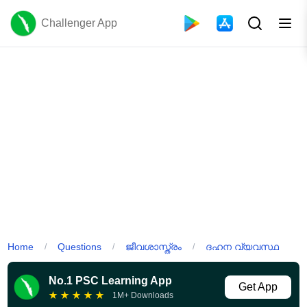
Challenger App
Home
Questions
ജീവശാസ്ത്രം
ദഹന വ്യവസ്ഥ
/
/
/
No.1 PSC Learning App
Get App
★
★
★
★
★
1M+ Downloads