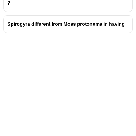
?
Spirogyra different from Moss protonema in having
Address
Valamkottil Towers,