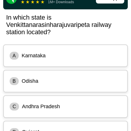
★
★
★
★
★
1M+ Downloads
In which state is
Venkittanarasinharajuvaripeta railway
station located?
Karnataka
A
Odisha
B
Andhra Pradesh
C