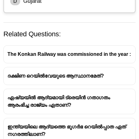
Gujarat
D
Related Questions:
The Konkan Railway was commissioned in the year :
ദക്ഷിണ റെയിൽവേയുടെ ആസ്ഥാനമേത്?
ഏഷ്യയിൽ ആദ്യമായി ട്രെയിൻ ഗതാഗതം
ആരംഭിച്ച രാജ്യം ഏതാണ്?
ഇന്ത്യയിലെ ആദ്യത്തെ ഭൂഗർഭ റെയിൽപ്പാത ഏത്
നഗരത്തിലാണ്?