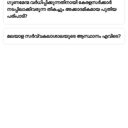
ഗുണമേന്മ വർധിപ്പിക്കുന്നതിനായി കേരളസർക്കാർ
പ്രസിഡന്റ് വിദഗ്ധോപദേശത്തിനായി ബിൽ
നടപ്പിലാക്കിവരുന്ന തികച്ചും അക്കാദമികമായ പുതിയ
സുപ്രീംകോടതിക്ക് റഫർ ചെയ്തു.
പരിപാടി?
(സംസ്ഥാന നിയമസഭ പാസാക്കിയ ഒരു
നിയമം ഇന്ത്യൻ പ്രസിഡന്റ്
സുപ്രീംകോടതിക്ക് റഫർ ചെയ്ത ആദ്യ
മലയാള സർവ്വകലാശാലയുടെ ആസ്ഥാനം എവിടെ?
അവസരമായിരുന്നു അത്).
സുപ്രീം കോടതിയുടെ അഭിപ്രായം
പരിഗണിച്ച് സംസ്ഥാന നിയമ സഭ ബിൽ
വീണ്ടും ഭേദഗതി കളോടെ പരിഗണിക്കുകയും
1958 നവംബർ 28
ന് പാസാക്കുകയും ചെയ്തു.
1959 ഫെബ്രുവരി 19ന്
വിദ്യാഭ്യാസ
ബില്ലിന് പ്രസിഡന്റ് അംഗീകാരം നൽകി.
കേരളത്തിൽ വിദ്യാഭ്യാസ നിയമം
പ്രാബല്യത്തിൽ വന്നത് -
1959 ജൂൺ 1