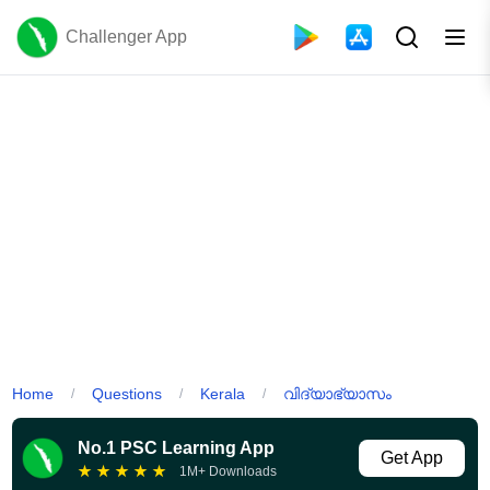
Challenger App
Home
Questions
Kerala
വിദ്യാഭ്യാസം
/
/
/
No.1 PSC Learning App
Get App
★
★
★
★
★
1M+ Downloads