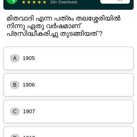
★
★
★
★
★
1M+ Downloads
മിതവാദി എന്ന പത്രം തലശ്ശേരിയിൽ
നിന്നു ഏതു വർഷമാണ്
പ്രസിദ്ധീകരിച്ചു തുടങ്ങിയത് ?
1905
A
1906
B
1907
C