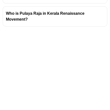
പ്രസിദ്ധീകരണം ആരംഭിച്ചത് - സി.കൃഷ്ണൻ.
ഇതിനു ശേഷം അദ്ദേഹം മിതവാദി കൃഷ്ണൻ 
Who is Pulaya Raja in Kerala Renaissance
എന്നറിയപ്പെടാൻ തുടങ്ങി.
Movement?
'സാമൂഹികമായി അടിച്ചമർത്തപ്പെട്ടവരുടെ 
ബൈബിൾ' എന്നറിയപ്പെട്ടിരുന്നത് - മിതവാദി 
പത്രം.
'തീയ്യരുടെ ബൈബിൾ' എന്ന് 
പരിഹസിക്കപ്പെട്ടിരുന്ന മാസിക - മിതവാദി 
പത്രം
Address
Valamkottil Towers,