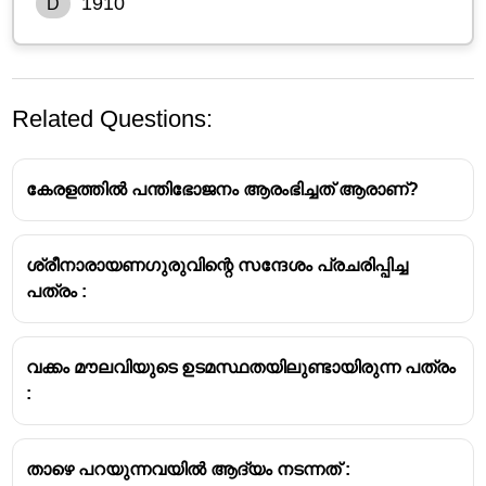
1910
D
Related Questions:
കേരളത്തിൽ പന്തിഭോജനം ആരംഭിച്ചത് ആരാണ്?
ശ്രീനാരായണഗുരുവിന്റെ സന്ദേശം പ്രചരിപ്പിച്ച
പത്രം :
മിതവാദി
മിതവാദി പത്രം ആരംഭിച്ചത് - മൂർക്കോത്ത് 
വക്കം മൗലവിയുടെ ഉടമസ്ഥതയിലുണ്ടായിരുന്ന പത്രം
കുമാരൻ
:
1907 ൽ തലശ്ശേരിയിലാണ് മിതവാദി പത്രം 
ആരംഭിച്ചത്.
1913 ൽ ഈ പത്രത്തിൻറെ ഉടമസ്ഥത 
താഴെ പറയുന്നവയിൽ ആദ്യം നടന്നത്‌ :
വിലയ്ക്ക് വാങ്ങി കോഴിക്കോട് നിന്ന് 