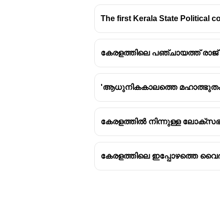
The first Kerala State Political 
കേരളത്തിലെ പഞ്ചായത്ത് രാജ് 
'ആധുനികകാലത്തെ മഹാത്ഭുതം' എന
കേരളത്തിൽ നിന്നുള്ള ലോക്‌സഭ
കേരളത്തിലെ ഇപ്പോഴത്തെ വൈദ്യ