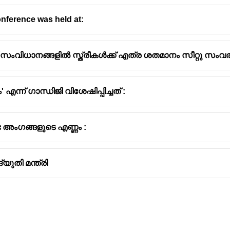
conference was held at:
സംവിധാനങ്ങളിൽ സ്ത്രീകൾക്ക് എത്ര ശതമാനം സീറ്റു സംവരണമ
്ന് ഗാന്ധിജി വിശേഷിപ്പിച്ചത് :
 അംഗങ്ങളുടെ എണ്ണം :
ുതി മന്ത്രി