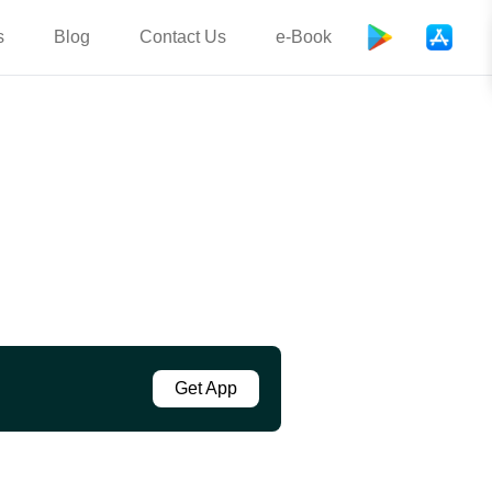
s
Blog
Contact Us
e-Book
Get App