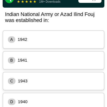
★
★
★
★
★
1M+ Downloads
Indian National Army or Azad Ilind Fouj
was established in:
1942
A
1941
B
1943
C
1940
D