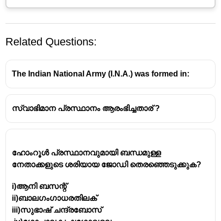
Related Questions:
The Indian National Army (I.N.A.) was formed in:
സ്വാഭിമാന പ്രസ്ഥാനം ആരംഭിച്ചതാര് ?
ഹോംറൂൾ പ്രസ്ഥാനവുമായി ബന്ധമുള്ള
നേതാക്കളുടെ ശരിയായ ജോഡി തെരഞ്ഞെടുക്കുക?
i)ആനി ബസന്റ്
ii)ബാലഗംഗാധരതിലക്
iii)സുഭാഷ് ചന്ദ്രബോസ്