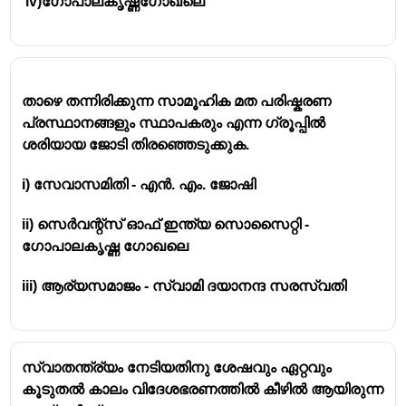
iv)ഗോപാലകൃഷ്ണഗോഖലെ
താഴെ തന്നിരിക്കുന്ന സാമൂഹിക മത പരിഷ്കരണ
പ്രസ്ഥാനങ്ങളും സ്ഥാപകരും എന്ന ഗ്രൂപ്പിൽ
ശരിയായ ജോടി തിരഞ്ഞെടുക്കുക.
i) സേവാസമിതി - എൻ. എം. ജോഷി
ii) സെർവന്റ്സ് ഓഫ് ഇന്ത്യ സൊസൈറ്റി -
ഗോപാലകൃഷ്ണ ഗോഖലെ
iii) ആര്യസമാജം - സ്വാമി ദയാനന്ദ സരസ്വതി
സ്വാതന്ത്ര്യം നേടിയതിനു ശേഷവും ഏറ്റവും
കൂടുതൽ കാലം വിദേശഭരണത്തിൽ കീഴിൽ ആയിരുന്ന