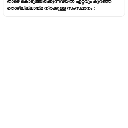
താഴെ കൊടുത്തിരിക്കുന്നവയിൽ ഏറ്റവും കുറഞ്ഞ
Tamil Nadu
തൊഴിലില്ലായ്മ നിരക്കുള്ള സംസ്ഥാനം :
Andhra Pradesh
Address
Valamkottil Towers,
Judgemukku,
Download Challenger App