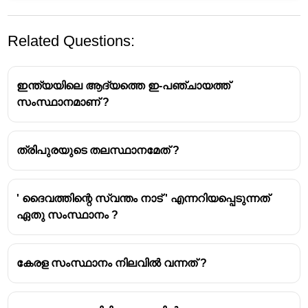
Related Questions:
ഇന്ത്യയിലെ ആദ്യത്തെ ഇ-പഞ്ചായത്ത്
സംസ്ഥാനമാണ് ?
ത്രിപുരയുടെ തലസ്ഥാനമേത് ?
West Bengal is the largest rice producing state
in India.
West Bengal is a leading rice producing state
' ദൈവത്തിന്റെ സ്വന്തം നാട് ' എന്നറിയപ്പെടുന്നത്
due to its favorable climate and topography.
ഏതു സംസ്ഥാനം ?
Other major rice producing states in India are as
follows:
കേരള സംസ്ഥാനം നിലവിൽ വന്നത് ?
Uttar Pradesh
Punjab