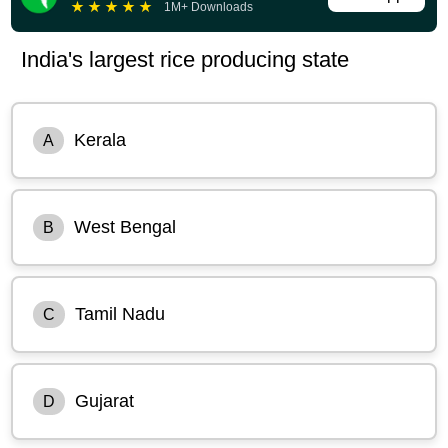
★
★
★
★
★
1M+ Downloads
India's largest rice producing state
Kerala
A
West Bengal
B
Tamil Nadu
C
Gujarat
D