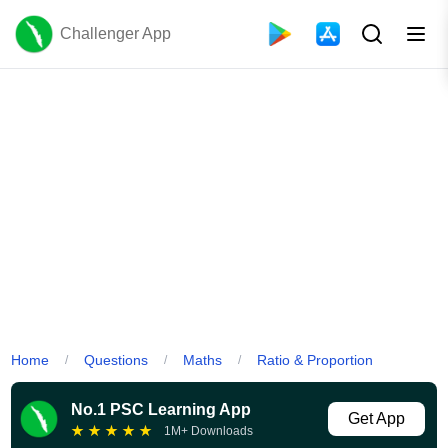
Challenger App
Home
Questions
Maths
Ratio & Proportion
/
/
/
No.1 PSC Learning App
Get App
★
★
★
★
★
1M+ Downloads