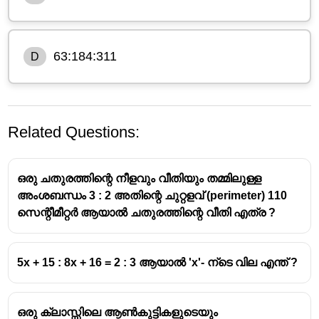
63:184:311
D
Related Questions:
ഒരു ചതുരത്തിന്റെ നീളവും വീതിയും തമ്മിലുള്ള
അംശബന്ധം 3 : 2 അതിന്റെ ചുറ്റളവ് (perimeter) 110
സെന്റീമീറ്റർ ആയാൽ ചതുരത്തിന്റെ വീതി എത്ര ?
5x + 15 : 8x + 16 = 2 : 3 ആയാൽ 'x'- ന്ടെ വില എന്ത് ?
ഒരു ക്ലാസ്സിലെ ആൺകുട്ടികളുടെയും