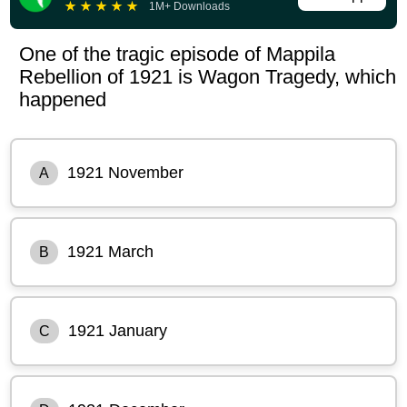
★
★
★
★
★
1M+ Downloads
One of the tragic episode of Mappila
Rebellion of 1921 is Wagon Tragedy, which
happened
1921 November
A
1921 March
B
1921 January
C