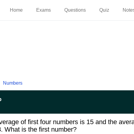
Home
Exams
Questions
Quiz
Note
Numbers
p
verage of first four numbers is 15 and the avera
8. What is the first number?