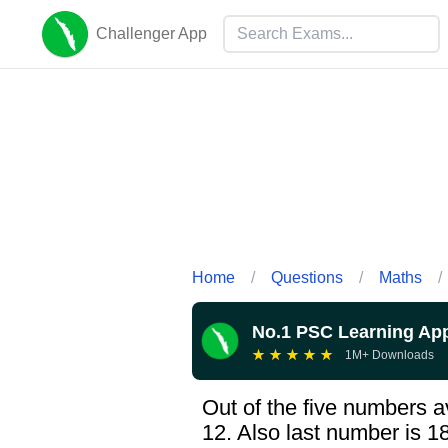
Challenger App
Home
/
Questions
/
Maths
/
No.1 PSC Learning Ap
★
★
★
★
★
1M+ Downloads
Out of the five numbers a
12. Also last number is 1