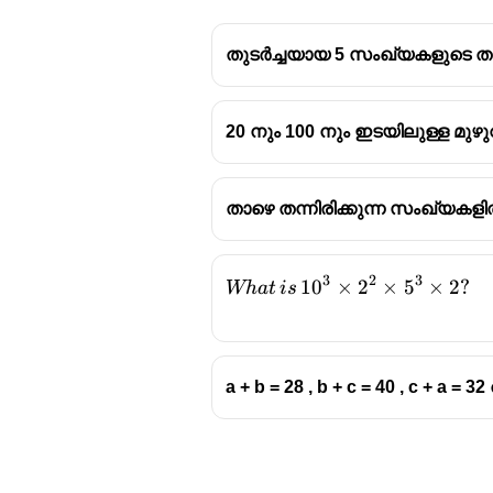
തുടർച്ചയായ 5 സംഖ്യകളുടെ ത
20 നും 100 നും ഇടയിലുള്ള മു
താഴെ തന്നിരിക്കുന്ന സംഖ്യക
3
2
3
What\,is
1
0
×
2
×
5
×
2
?
Wha
t
i
s
\,10^3×2^2×5^3×2?
a + b = 28 , b + c = 40 , c + a 