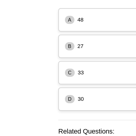
48
A
27
B
33
C
30
D
Related Questions: