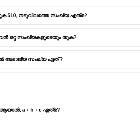
ുക 510, നടുവിലത്തെ സംഖ്യ എത്ര?
ഴുവൻ ഒറ്റ സംഖ്യകളുടെയും തുക?
ളിൽ അഭാജ്യ സംഖ്യ ഏത് ?
= 32 ആയാൽ, a + b + c എത്ര?