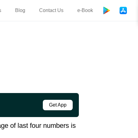
s
Blog
Contact Us
e-Book
Get App
ge of last four numbers is