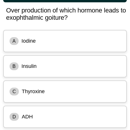
Over production of which hormone leads to
exophthalmic goiture?
Iodine
A
Insulin
B
Thyroxine
C
ADH
D