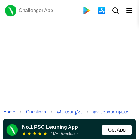
Challenger App
Home
Questions
ജീവശാസ്ത്രം
ഹോർമോണുകൾ
/
/
/
No.1 PSC Learning App
Get App
★
★
★
★
★
1M+ Downloads