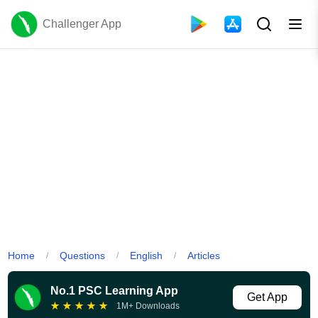
Challenger App
Home
Questions
English
Articles
/
/
/
No.1 PSC Learning App
Get App
★
★
★
★
★
1M+ Downloads