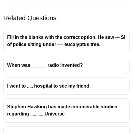
Related Questions:
Fill in the blanks with the correct option. He saw --- SI
of police sitting under ---- eucalyptus tree.
When was______ radio invented?
University എന്ന വാക്കിന്റെ അക്ഷരം
തുടങ്ങുന്നത് 'U' എന്നാണെങ്കിലും ഉച്ചാരണം
'യൂ / you' എന്നായത് കൊണ്ട് '
A University
'
I went to ..... hospital to see my friend.
എന്നാണു ഉപയോഗിക്കേണ്ടത്.
An hour എന്ന വാക്കിന്റെ അക്ഷരം തുടങ്ങുന്നത്
'h' എന്നാണെങ്കിലും ഉച്ചാരണം തുടങ്ങുന്നത്
Stephen Hawking has made innumerable studies
'അ' എന്നായത് കൊണ്ട് '
An hour
' എന്നാണു
regarding ............Universe
ഉപയോഗിക്കേണ്ടത്.
European എന്ന വാക്കിന്റെ അക്ഷരം
തുടങ്ങുന്നത് 'E' എന്നാണെങ്കിലും ഉച്ചാരണം