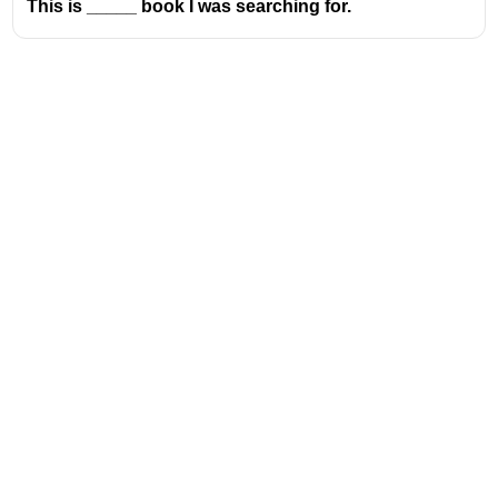
This is _____ book I was searching for.
'യൂ' എന്നായത് കൊണ്ട് '
A European
' എന്നാണു
ഉപയോഗിക്കേണ്ടത്.
Unicorn എന്ന വാക്കിന്റെ ഉച്ചാരണം 'യൂ'
എന്നായത് കൊണ്ട് '
A Unicorn
' എന്നാണു
ഉപയോഗിക്കേണ്ടത്, അത് കൊണ്ട് ഉത്തരം A
Unicorn.
Address
Valamkottil Towers,
Judgemukku,
Download Challenger App
Thrikkakara PO