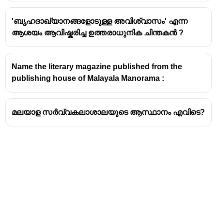
'ബൃഹദാഖ്യാനങ്ങളോടുള്ള അവിശ്വാസം' എന്ന
ആശയം ആവിഷ്കരിച്ച ഉത്തരാധുനിക ചിന്തകൻ ?
Name the literary magazine published from the
publishing house of Malayala Manorama :
മലയാള സർവ്വകലാശാലയുടെ ആസ്ഥാനം എവിടെ?