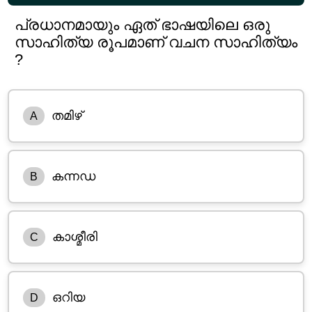
പ്രധാനമായും ഏത് ഭാഷയിലെ ഒരു
സാഹിത്യ രൂപമാണ് വചന സാഹിത്യം
?
തമിഴ്
A
കന്നഡ
B
കാശ്മീരി
C
ഒറിയ
D