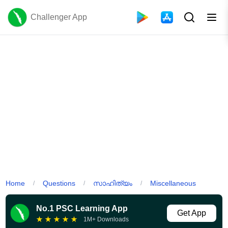
Challenger App
Home
Questions
സാഹിത്യം
Miscellaneous
/
/
/
No.1 PSC Learning App
Get App
★
★
★
★
★
1M+ Downloads