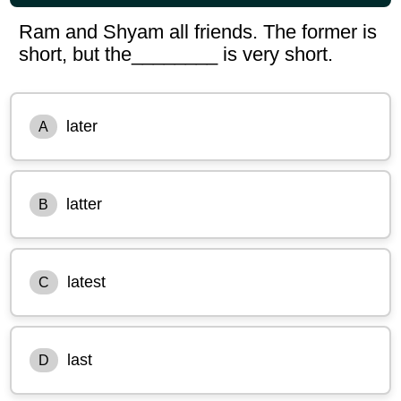
Ram and Shyam all friends. The former is
short, but the________ is very short.
later
A
latter
B
latest
C
last
D