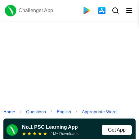
Challenger App
Home
Questions
English
Appropriate Word
/
/
/
No.1 PSC Learning App
Get App
★
★
★
★
★
1M+ Downloads