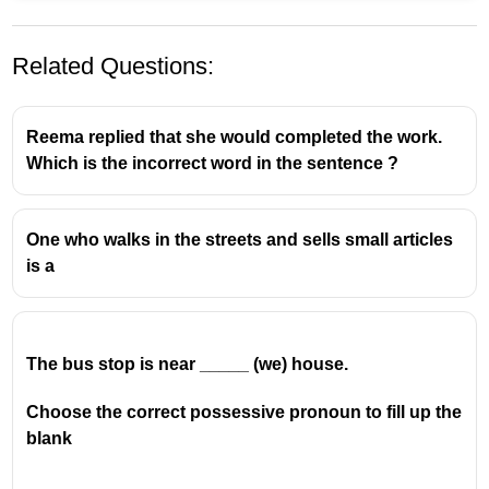
Related Questions:
Reema replied that she would completed the work.
Which is the incorrect word in the sentence ?
One who walks in the streets and sells small articles
Former
എന്നാൽ "രണ്ടെണ്ണത്തിൽ ആദ്യത്തെ"
is a
and
Latter
എന്നാൽ "
രണ്ടെണ്ണത്തിൽ
രണ്ടാമത്തേതായ
" എന്നാണ് അർത്ഥം.
Ram and Shyam all friends. The former is short,
but the latter is very short. (റാമും ശ്യാമും
The bus stop is near _____ (we) house.
സുഹൃത്തുക്കളാണ്. ആദ്യത്തെ ആള് (റാം)
ചെറുതാണ്, എന്നാൽ രണ്ടാമത്തെ ആള്
Choose the correct possessive pronoun to fill up the
(ശ്യാം) വളരെ ചെറുതാണ്).
blank
later - പിന്നീട്
latest - ഏറ്റവും പുതിയ