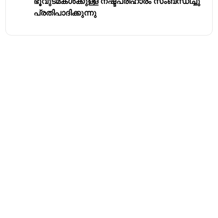
ഭൂവുടമകൾക്കുള്ള നഷ്ടപരിഹാരം സംബന്ധിച്ചു
പ്രതിപാദിക്കുന്നു
Address
Valamkottil Towers,
Judgemukku,