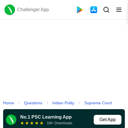
Challenger App
Home
Questions
Indian Polity
Supreme Court
/
/
/
No.1 PSC Learning App
Get App
★
★
★
★
★
1M+ Downloads