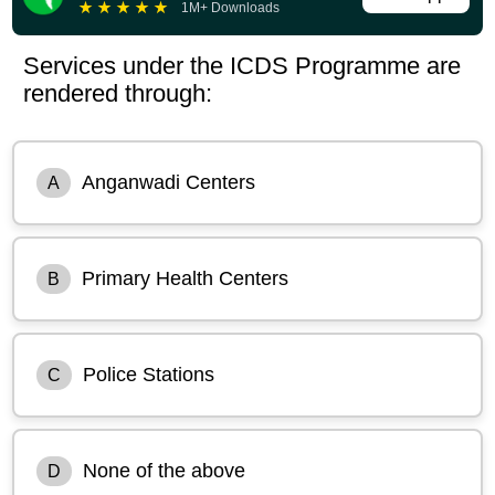
★
★
★
★
★
1M+ Downloads
Services under the ICDS Programme are
rendered through:
Anganwadi Centers
A
Primary Health Centers
B
Police Stations
C
None of the above
D