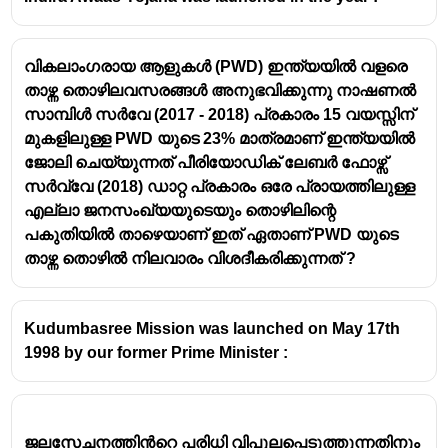
വികലാംഗരായ ആളുകൾ (PWD) ഇന്ത്യയിൽ വളരെ
താഴ്ന്ന തൊഴിലവസരങ്ങൾ അനുഭവിക്കുന്നു നാഷണൽ
സാമ്പിൾ സർവേ (2017 - 2018) പ്രകാരം 15 വയസ്സിന്
മുകളിലുള്ള PWD യുടെ 23% മാത്രമാണ് ഇന്ത്യയിൽ
ജോലി ചെയ്യുന്നത് പീരിയോഡിക് ലേബർ ഫോഴ്സ്
സർവ്വേ (2018) ഡാറ്റ പ്രകാരം ഒരേ പ്രായത്തിലുള്ള
എല്ലാ ജനസംഖ്യയുടെയും തൊഴിലിന്റെ
പകുതിയിൽ താഴെയാണ് ഇത് ഏതാണ് PWD യുടെ
താഴ്ന്ന തൊഴിൽ നിലവാരം വിശദീകരിക്കുന്നത് ?
Kudumbasree Mission was launched on May 17th
1998 by our former Prime Minister :
ജലസേചനത്തിൻറെ പരിധി വിപുലപ്പെടുത്തുന്നതിനും