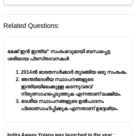
Related Questions:
മേക്ക് ഇൻ ഇന്ത്യ" സംരംഭവുമായി ബന്ധപ്പെട്ട
ശരിയായ പ്രസ്‌താവനകൾ
2014ൽ ഭാരതസർക്കാർ തുടങ്ങിയ ഒരു സംരംഭം.
അന്തർദേശീയ സ്ഥാപനങ്ങളുടെ
ഇന്ത്യയിലേക്കുള്ള കടന്നുവരവ്
നിരുത്സാഹപ്പെടുത്തുക എന്നതാണ് ലക്ഷ്യം.
ദേശീയ സ്ഥാപനങ്ങളുടെ ഉൽപാദനം
പ്രോത്സാഹിപ്പിക്കുക എന്നതാണ് ഉദ്ദേശ്യം.
Indira Awaas Yojana was launched in the year :