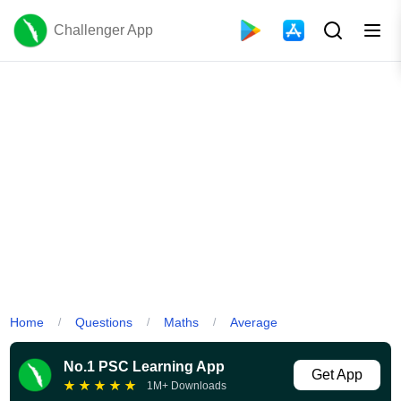
Challenger App
Home
Questions
Maths
Average
/
/
/
No.1 PSC Learning App
Get App
★
★
★
★
★
1M+ Downloads