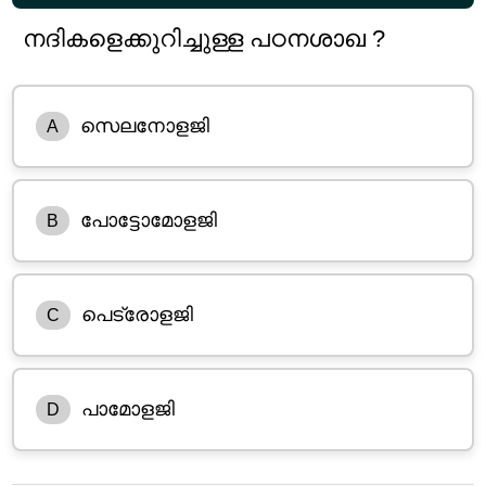
നദികളെക്കുറിച്ചുള്ള പഠനശാഖ ?
സെലനോളജി
A
പോട്ടോമോളജി
B
പെട്രോളജി
C
പാമോളജി
D