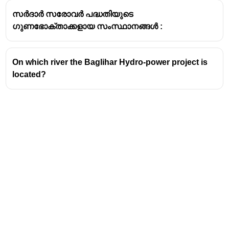
സർദാർ സരോവർ പദ്ധതിയുടെ
ഗുണഭോക്താക്കളായ സംസ്ഥാനങ്ങൾ :
On which river the Baglihar Hydro-power project is
located?