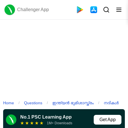
Challenger App
Home
Questions
ഇന്ത്യൻ ഭൂമിശാസ്ത്രം
നദികൾ
/
/
/
No.1 PSC Learning App
Get App
★
★
★
★
★
1M+ Downloads