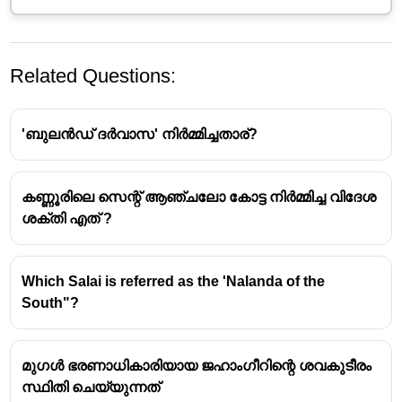
Related Questions:
'ബുലൻഡ് ദർവാസ' നിർമ്മിച്ചതാര്?
കണ്ണൂരിലെ സെന്റ് ആഞ്ചലോ കോട്ട നിർമ്മിച്ച വിദേശ
ശക്തി എത് ?
Which Salai is referred as the 'Nalanda of the
South"?
മുഗൾ ഭരണാധികാരിയായ ജഹാംഗീറിന്റെ ശവകുടീരം
സ്ഥിതി ചെയ്യുന്നത്