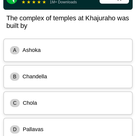
★
★
★
★
★
1M+ Downloads
The complex of temples at Khajuraho was
built by
Ashoka
A
Chandella
B
Chola
C
Pallavas
D