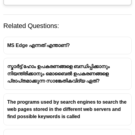
Related Questions:
MS Edge എന്നത് എന്താണ്?
സ്മാർട്ട് ഹോം ഉപകരണങ്ങളെ ബന്ധിപ്പിക്കാനും
നിയന്ത്രിക്കാനും മൊബൈൽ ഉപകരണങ്ങളെ
ഒരു ലാൻ ഇന്റർനെറ്റുമായി ബന്ധിപ്പിക്കാൻ
പ്രാപ്‌തമാക്കുന്ന സാങ്കേതികവിദ്യ ഏത്?
ഉപയോഗിക്കുന്ന പ്രധാന ഉപകരണം
റൗട്ടർ
(Router)
ആണ്.
The programs used by search engines to search the
റൗട്ടറിൻ്റെ പ്രധാന ധർമ്മങ്ങൾ ഇവയാണ്:
web pages stored in the different web servers and
ലാൻ (LAN) ഉണ്ടാക്കുക:
റൗട്ടർ നമ്മുടെ വീട്ടിലെ
find possible keywords is called
അല്ലെങ്കിൽ ഓഫീസിലെ കമ്പ്യൂട്ടറുകൾ,
മൊബൈൽ ഫോണുകൾ, പ്രിന്ററുകൾ