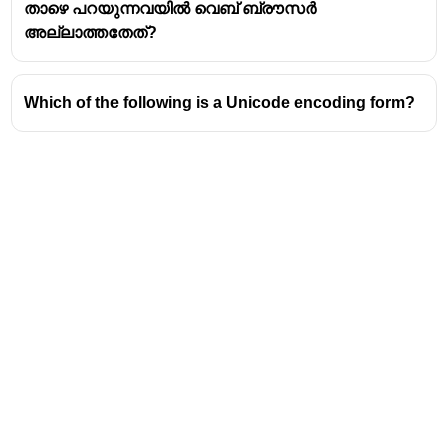
തുടങ്ങിയ ഉപകരണങ്ങളെ ഒരു നെറ്റ്വർക്കിൽ
താഴെ പറയുന്നവയിൽ വെബ് ബ്രൗസർ
ബന്ധിപ്പിക്കുന്നു.
അല്ലാത്തതേത്?
ഇന്റർനെറ്റ് പങ്കിടുക:
റൗട്ടർ നമ്മുടെ
മോഡത്തിൽ നിന്ന് വരുന്ന ഇന്റർനെറ്റ്
Which of the following is a Unicode encoding form?
കണക്ഷൻ ഈ ലാനിലെ എല്ലാ
ഉപകരണങ്ങൾക്കും പങ്കിട്ടുകൊടുക്കുന്നു.
ഡാറ്റാ ട്രാഫിക് നിയന്ത്രിക്കുക:
ഓരോ
ഉപകരണത്തിലേക്കും പോകേണ്ട ഡാറ്റാ
പാക്കറ്റുകൾ ശരിയായ വഴിക്ക് തിരിച്ചുവിടുന്നത്
റൗട്ടറാണ്.
സുരക്ഷ:
മിക്ക റൗട്ടറുകളും ബിൽറ്റ്-ഇൻ
ഫയർവാളുകളുമായി വരുന്നു, ഇത് നിങ്ങളുടെ
നെറ്റ്വർക്കിനെ പുറത്തുനിന്നുള്ള
ഭീഷണികളിൽ നിന്ന് സംരക്ഷിക്കുന്നു.
Address