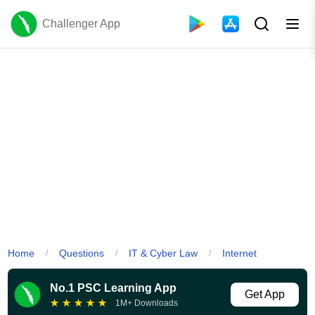
Challenger App
Home
Questions
IT & Cyber Law
Internet
/
/
/
No.1 PSC Learning App
Get App
★
★
★
★
★
1M+ Downloads