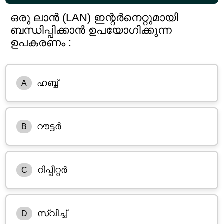
ഒരു ലാൻ (LAN) ഇന്റർനെറ്റുമായി
ബന്ധിപ്പിക്കാൻ ഉപയോഗിക്കുന്ന
ഉപകരണം :
ഹബ്ബ്
A
റൗട്ടർ
B
റിപ്പീറ്റർ
C
സ്വിച്ച്
D