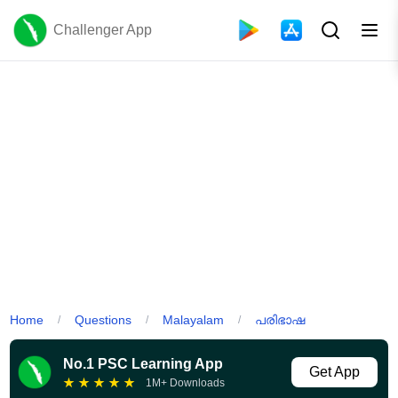
Challenger App
Home
Questions
Malayalam
പരിഭാഷ
/
/
/
No.1 PSC Learning App
Get App
★
★
★
★
★
1M+ Downloads