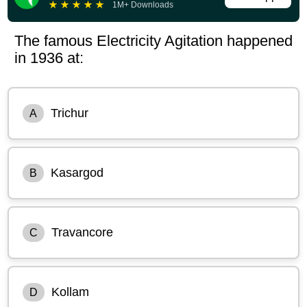
★
★
★
★
★
1M+ Downloads
The famous Electricity Agitation happened
in 1936 at:
Trichur
A
Kasargod
B
Travancore
C
Kollam
D