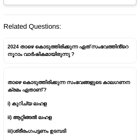
Related Questions:
2024 താഴെ കൊടുത്തിരിക്കുന്ന ഏത് സംഭവത്തിൻ്റെ
നൂറാം വാർഷികമായിരുന്നു ?
താഴെ കൊടുത്തിരിക്കുന്ന സംഭവങ്ങളുടെ കാലഗണന 
ക്രമം ഏതാണ് ?
i) കുറിച്യ ലഹള
ii) ആറ്റിങ്ങൽ ലഹള
iii)ശ്രീരംഗപട്ടണം ഉടമ്പടി