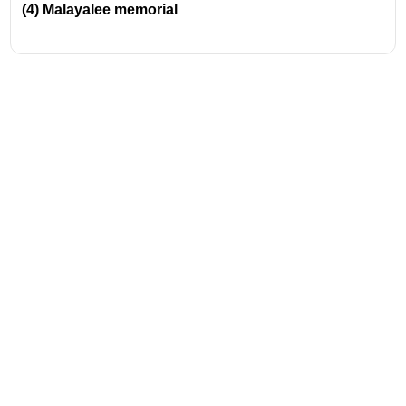
(4) Malayalee memorial
Address
Valamkottil Towers,
Judgemukku,
Download Challenger App