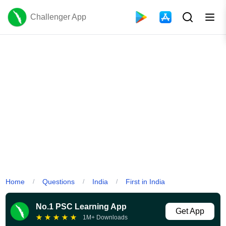
Challenger App
Home
Questions
India
First in India
/
/
/
No.1 PSC Learning App
Get App
★
★
★
★
★
1M+ Downloads