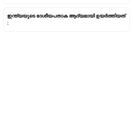
ഇന്ത്യയുടെ ദേശീയപതാക ആദ്യമായി ഉയർത്തിയത്
:
Address
Valamkottil Towers,