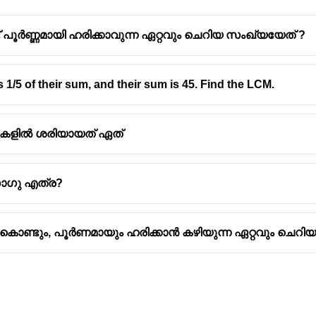
 പൂർണ്ണമായി ഹരിക്കാവുന്ന ഏറ്റവും ചെറിയ സംഖ്യയേത് ?
 1/5 of their sum, and their sum is 45. Find the LCM.
ാവനകളിൽ ശരിയായത് ഏത്
സാഗു എത്ര?
കൾ കൊണ്ടും, പൂർണമായും ഹരിക്കാൻ കഴിയുന്ന ഏറ്റവും ചെറ