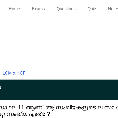
Home
Exams
Questions
Quiz
Note
LCM & HCF
p
.സാ.ഘ 11 ആണ്. ആ സംഖ്യകളുടെ ല.സാ.ഗ
റേ സംഖ്യ എത്ര ?