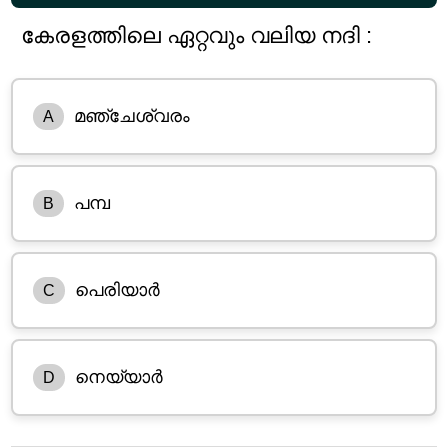
കേരളത്തിലെ ഏറ്റവും വലിയ നദി :
മഞ്ചേശ്വരം
A
പമ്പ
B
പെരിയാർ
C
നെയ്യാർ
D