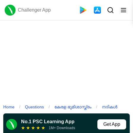
Challenger App
Home
Questions
കേരള ഭൂമിശാസ്ത്രം
നദികൾ
/
/
/
No.1 PSC Learning App
Get App
★
★
★
★
★
1M+ Downloads