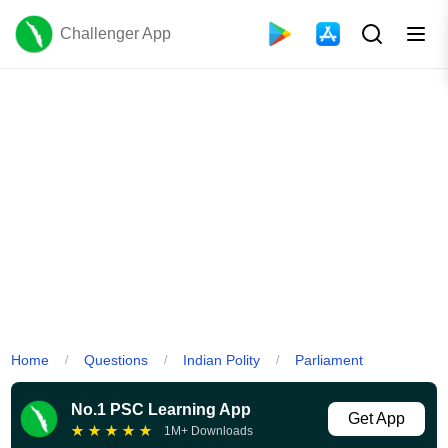
Challenger App
Home
Questions
Indian Polity
Parliament
/
/
/
No.1 PSC Learning App
Get App
★
★
★
★
★
1M+ Downloads