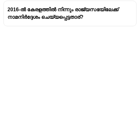
2016-ൽ കേരളത്തിൽ നിന്നും രാജ്യസഭയിലേക്ക്
നാമനിർദ്ദേശം ചെയ്യപ്പെട്ടതാര്?
Address
Valamkottil Towers,