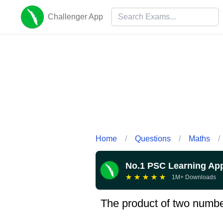
Challenger App
Home
/
Questions
/
Maths
/
No.1 PSC Learning Ap
★
★
★
★
★
1M+ Downloads
The product of two number