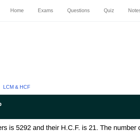
Home
Exams
Questions
Quiz
Note
LCM & HCF
p
s is 5292 and their H.C.F. is 21. The number o