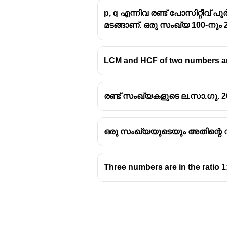
p, q എന്നിവ രണ്ട് പോസിറ്റീവ്
മടങ്ങാണ്. ഒരു സംഖ്യ 100-നു
Let the two numbers be 21a and 2
LCM and HCF of two numbers are 
21a\times21b
21
×
21
a
b
= 5292
441ab = 5292
5292
ab =
=
ab
രണ്ട് സംഖ്യകളുടെ ല.സാ.ഗു. 
441
\frac{5292}
ab = 12 and gcd(a,b) = 1
{441}
factor pairs of 12:
ഒരു സംഖ്യയുടെയും അതിന്റെ 
(1,12),(2,6),(3,4)
valid pairs are (1,12),(3,4)
each gives a pair of numbers (21
Three numbers are in the ratio 1
so total number of such pairs = 2