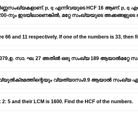
 പൂർണ്ണസംഖ്യകളാണ്. p, q എന്നിവയുടെ HCF 16 ആണ്. p, q എന
ം 200-നും ഇടയിലാണെങ്കിൽ, മറ്റേ സംഖ്യയുടെ അക്കങ്ങളു
1b(since hcf = 21 and gcd =1)
66 and 11 respectively. If one of the numbers is 33, then f
2079,ഉ. സാ. ഘ. 27 അതിൽ ഒരു സംഖ്യ 189 ആയാൽമറ്റേ സ
വ്യുൽക്രമത്തിന്റെയും വ്യത്യാസം9.9 ആയാൽ സംഖ്യ ഏ
,252)(63,84)
: 2: 5 and their LCM is 1600. Find the HCF of the numbers.