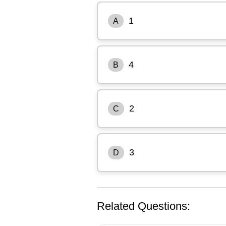
1
A
4
B
2
C
3
D
Related Questions: