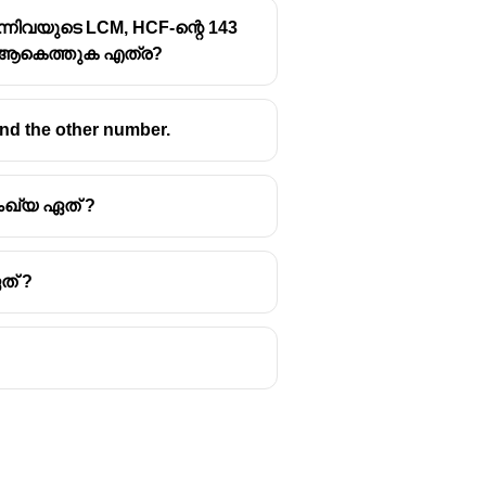
്നിവയുടെ LCM, HCF-ന്റെ 143
ടെ ആകെത്തുക എത്ര?
ind the other number.
ംഖ്യ ഏത് ?
ത് ?