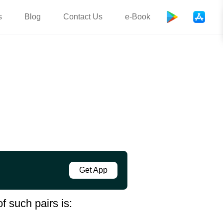
s
Blog
Contact Us
e-Book
Get App
f such pairs is: