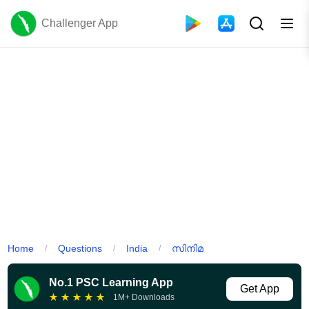
Challenger App
Home
Questions
India
സിനിമ
/
/
/
No.1 PSC Learning App
Get App
★
★
★
★
★
1M+ Downloads