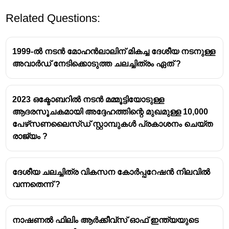
Related Questions:
1999-ൽ നടൻ മോഹൻലാലിന് മികച്ച ദേശീയ നടനുള്ള
അവാർഡ് നേടിക്കൊടുത്ത ചലച്ചിത്രം ഏത് ?
2023 ഒക്ടോബറിൽ നടൻ മമ്മൂട്ടിയോടുള്ള
ആദരസൂചകമായി അദ്ദേഹത്തിന്റെ മുഖമുള്ള 10,000
പേഴ്‌സണലൈസ്‌ഡ് സ്റ്റാമ്പുകൾ പ്രകാശനം ചെയ്ത
രാജ്യം ?
ദേശീയ ചലച്ചിത്ര വികസന കോർപ്പറേഷൻ നിലവിൽ
വന്നതെന്ന് ?
നാഷണൽ ഫിലിം ആർക്കീവ്സ് ഓഫ് ഇന്ത്യയുടെ