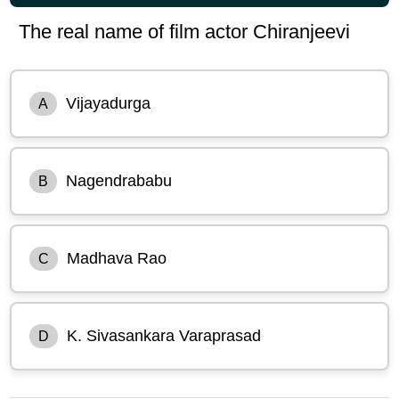
The real name of film actor Chiranjeevi
Vijayadurga
A
Nagendrababu
B
Madhava Rao
C
K. Sivasankara Varaprasad
D