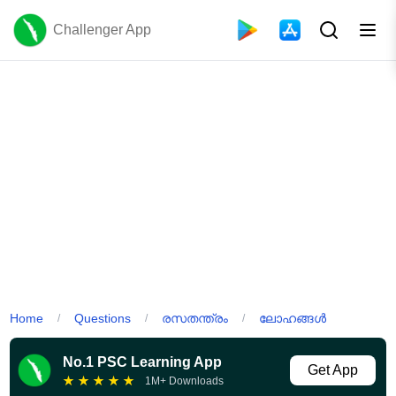
Challenger App
Home
Questions
രസതന്ത്രം
ലോഹങ്ങൾ
/
/
/
No.1 PSC Learning App
Get App
★
★
★
★
★
1M+ Downloads