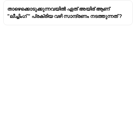
താഴെക്കൊടുക്കുന്നവയിൽ ഏത് അയിര് ആണ്
"ലീച്ചിംഗ് " പ്രക്രിയ വഴി സാന്ദ്രണം നടത്തുന്നത് ?
Address
Valamkottil Towers,
Judgemukku,