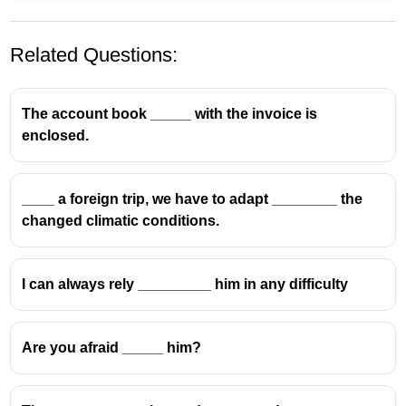
Related Questions:
The account book _____ with the invoice is
enclosed.
____ a foreign trip, we have to adapt ________ the
for
എന്ന preposition ഒരു
purpose
(ഉദ്ദേശ്യം)
changed climatic conditions.
കാണിക്കാൻ ഉപയോഗിക്കുന്നു.
ഇവിടെ school assembled ആയത്
morning prayer
എന്ന ഉദ്ദേശ്യത്തിനായി
ആണ്.
I can always rely _________ him in any difficulty
Why not others?
to
→ സാധാരണ verb-നൊപ്പം (to go, to do)
Are you afraid _____ him?
with
→ കൂടെ എന്ന അർഥം
in
→ സ്ഥലം / സമയം