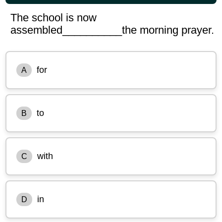
The school is now
assembled__________the morning prayer.
for
A
to
B
with
C
in
D