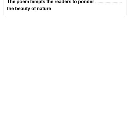
The poem tempts the readers to ponder .......................
the beauty of nature
👉 അതിനാൽ ശരിയായ preposition
for
ആണ്.
Address
Valamkottil Towers,
Judgemukku,
Download Challenger App