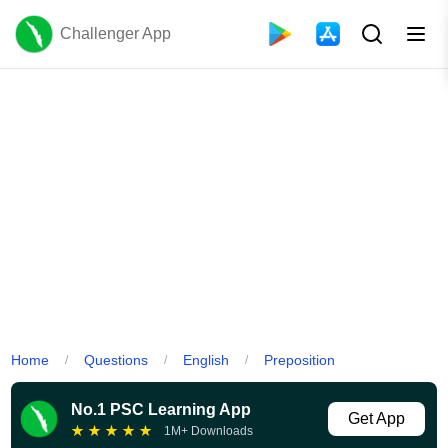
Challenger App
Home
Questions
English
Preposition
/
/
/
No.1 PSC Learning App
Get App
★
★
★
★
★
1M+ Downloads