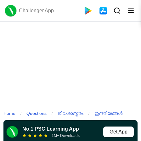
Challenger App
Home
Questions
ജീവശാസ്ത്രം
ഇന്ദ്രിയങ്ങൾ
/
/
/
No.1 PSC Learning App
Get App
★
★
★
★
★
1M+ Downloads