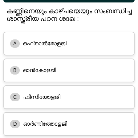
കണ്ണിനെയും കാഴ്ചയെയും സംബന്ധിച്ച
ശാസ്ത്രീയ പഠന ശാഖ :
ഒഫ്താൽമോളജി
A
ഓൻകോളജി
B
ഫിസിയോളജി
C
ഓർണിത്തോളജി
D