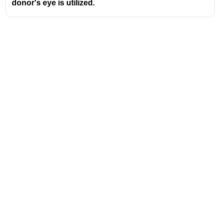
donor's eye is utilized.
Address
Valamkottil Towers,
Judgemukku,
Download Challenger App
Thrikkakara PO