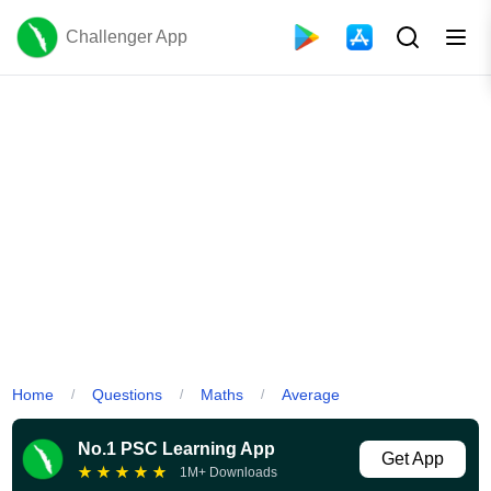
Challenger App
Home
Questions
Maths
Average
/
/
/
No.1 PSC Learning App
Get App
★
★
★
★
★
1M+ Downloads