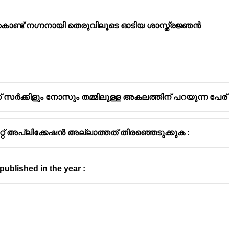
്ചുകൊണ്ട് നഗ്നനായി തെരുവിലൂടെ ഓടിയ ശാസ്ത്രജ്ഞൻ
േസ് സർക്കിളും നോസും തമ്മിലുള്ള അകലത്തിന് പറയുന്ന പേര് 
്റ് അപ്ലിക്കേഷൻ അല്ലാത്തത് തിരഞ്ഞെടുക്കുക :
ublished in the year :