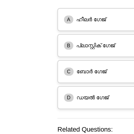
ഹീലർ ഗേജ്
A
പ്ലാസ്റ്റിക് ഗേജ്
B
ബോർ ഗേജ്
C
ഡയൽ ഗേജ്
D
Related Questions: