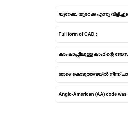
യുറേക്ക, യുറേക്ക എന്നു വിളിച
Full form of CAD :
കാംഷാഫ്റ്റിലുള്ള കാംമിന്റെ ബ
താഴെ കൊടുത്തവയിൽ നിന്ന് ചാറ
Anglo-American (AA) code was p