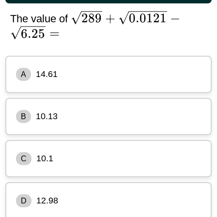
\sqrt{289}+\sqrt{0.0121
289
+
0.0121
−
The value of
\sqrt{6.25}=
6.25
=
14.61
A
10.13
B
10.1
C
12.98
D