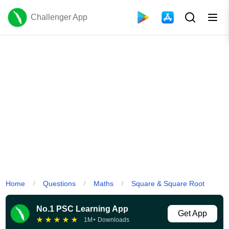
Challenger App
Home
Questions
Maths
Square & Square Root
/
/
/
No.1 PSC Learning App
Get App
★
★
★
★
★
1M+ Downloads