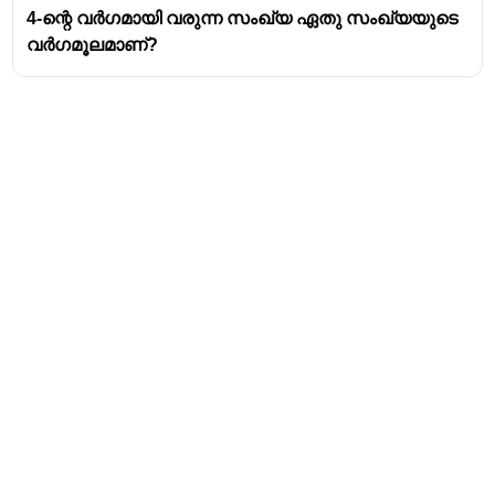
4-ന്റെ വർഗമായി വരുന്ന സംഖ്യ ഏതു സംഖ്യയുടെ
വർഗമൂലമാണ്?
Address
Valamkottil Towers,
Judgemukku,