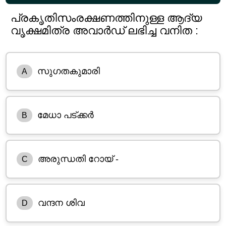
പ്രകൃതിസംരക്ഷണത്തിനുള്ള ആദ്യ
വൃക്ഷമിത്ര അവാർഡ് ലഭിച്ച വനിത :
സുഗതകുമാരി
A
മേധാ പട്ക്കർ
B
അരുന്ധതി റോയ് -
C
വന്ദന ശിവ
D