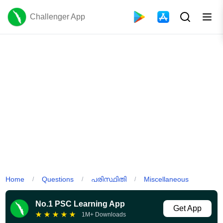
Challenger App
Home
Questions
പരിസ്ഥിതി
Miscellaneous
/
/
/
No.1 PSC Learning App
Get App
★
★
★
★
★
1M+ Downloads