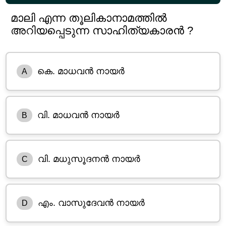
മാലി എന്ന തൂലികാനാമത്തിൽ
അറിയപ്പെടുന്ന സാഹിത്യകാരൻ ?
കെ. മാധവൻ നായർ
A
വി. മാധവൻ നായർ
B
വി. മധുസൂദനൻ നായർ
C
എം. വാസുദേവൻ നായർ
D