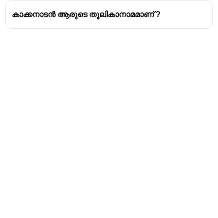
കാക്കനാടൻ ആരുടെ തൂലികാനാമമാണ് ?
Address
Valamkottil Towers,
Judgemukku,
Download Challenger App