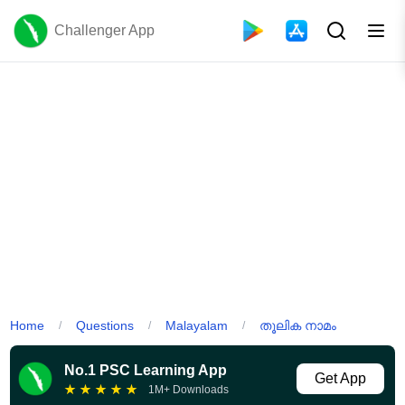
Challenger App
Home
Questions
Malayalam
തൂലിക നാമം
/
/
/
No.1 PSC Learning App
Get App
★
★
★
★
★
1M+ Downloads