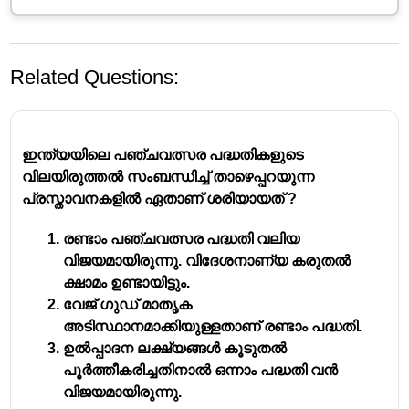
Related Questions:
ഇന്ത്യയിലെ പഞ്ചവത്സര പദ്ധതികളുടെ
വിലയിരുത്തൽ സംബന്ധിച്ച് താഴെപ്പറയുന്ന
പ്രസ്താവനകളിൽ ഏതാണ് ശരിയായത് ?
ഒന്നാം പഞ്ചവത്സര പദ്ധതി
രണ്ടാം പഞ്ചവത്സര പദ്ധതി വലിയ
വിജയമായിരുന്നു. വിദേശനാണ്യ കരുതൽ
ആദ്യത്തെ പഞ്ചവത്സര പദ്ധതി ആരംഭിച്ചത്
ക്ഷാമം ഉണ്ടായിട്ടും.
- 1951 എപ്രില്‍ 1-ാം തീയതി
വേജ് ഗുഡ് മാതൃക
ഒന്നാം പഞ്ചവത്സര പദ്ധതി പ്രാധാന്യം
അടിസ്ഥാനമാക്കിയുള്ളതാണ് രണ്ടാം പദ്ധതി.
നല്‍കിയ മേഖല - കൃഷി, ജലസേചനം
ഉൽപ്പാദന ലക്ഷ്യങ്ങൾ കൂടുതൽ
ഒന്നാം പഞ്ചവത്സര പദ്ധതി അറിയപ്പെടുന്നത്
പൂർത്തീകരിച്ചതിനാൽ ഒന്നാം പദ്ധതി വൻ
- കാര്‍ഷിക പദ്ധതി
വിജയമായിരുന്നു.
ആരോഗ്യത്തിന്‌ ഏറ്റവും കൂടുതല്‍ തുക