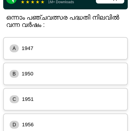
★
★
★
★
★
1M+ Downloads
ഒന്നാം പഞ്ചവത്സര പദ്ധതി നിലവിൽ
വന്ന വർഷം :
1947
A
1950
B
1951
C
1956
D