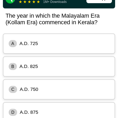
★
★
★
★
★
1M+ Downloads
The year in which the Malayalam Era
(Kollam Era) commenced in Kerala?
A.D. 725
A
A.D. 825
B
A.D. 750
C
A.D. 875
D