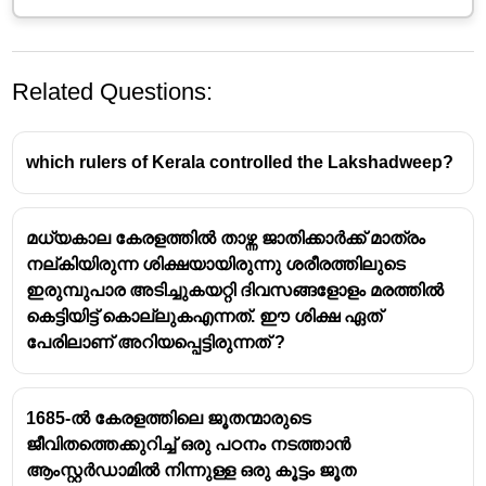
Related Questions:
which rulers of Kerala controlled the Lakshadweep?
മധ്യകാല കേരളത്തിൽ താഴ്ന്ന ജാതിക്കാർക്ക് മാത്രം
The origin of the Kollam Era has been dated 
നല്കിയിരുന്ന ശിക്ഷയായിരുന്നു ശരീരത്തിലുടെ
to 
825 CE
, when the great convention in 
ഇരുമ്പുപാര അടിച്ചുകയറ്റി ദിവസങ്ങളോളം മരത്തിൽ
Kollam was held at the behest of King 
കെട്ടിയിട്ട് കൊല്ലുകഎന്നത്. ഈ ശിക്ഷ ഏത്
Kulashekharan.
പേരിലാണ് അറിയപ്പെട്ടിരുന്നത് ?
Kollam was an important town in that period, 
and the Malayalam Era is called 
'Kollavarsham'.
1685-ൽ കേരളത്തിലെ ജൂതന്മാരുടെ
ജീവിതത്തെക്കുറിച്ച് ഒരു പഠനം നടത്താൻ
ആംസ്റ്റർഡാമിൽ നിന്നുള്ള ഒരു കൂട്ടം ജൂത