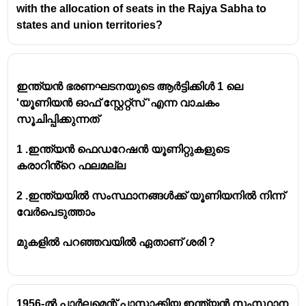
with the allocation of seats in the Rajya Sabha to
states and union territories?
ഇന്ത്യൻ ഭരണഘടനയുടെ ആർട്ടിക്കിൾ 1 ലെ
'യൂണിയൻ ഓഫ് സ്റ്റേറ്റ്സ് 'എന്ന വാചകം
സൂചിപ്പിക്കുന്നത്
1 .ഇന്ത്യൻ ഫെഡറേഷൻ യൂണിറ്റുകളുടെ
കരാറിൻ്റെ ഫലമല്ല
2 .ഇന്ത്യയിൽ സംസ്ഥാനങ്ങൾക്ക് യൂണിയനിൽ നിന്ന്
വേർപെടുത്താം
മുകളിൽ പറഞ്ഞവയിൽ ഏതാണ് ശരി ?
1956-ൽ പാർലമെന്റ് പാസ്സാക്കിയ ഇന്ത്യൻ സംസ്ഥാന