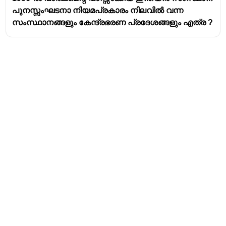
പുനസ്സംഘടനാ നിയമപ്രകാരം നിലവിൽ വന്ന
സംസ്ഥാനങ്ങളും കേന്ദ്രഭരണ പ്രദേശങ്ങളും എത്ര ?
Address
Valamkottil Towers,
Judgemukku,