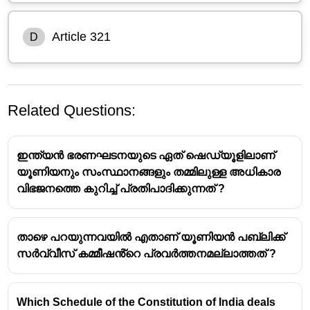
Article 321
D
Related Questions:
ഇന്ത്യൻ ഭരണഘടനയുടെ ഏത് ഷെഡ്യൂളിലാണ്
യൂണിയനും സംസ്ഥാനങ്ങളും തമ്മിലുള്ള അധികാര
വിഭജനത്തെ കുറിച്ച് പ്രതിപാദിക്കുന്നത് ?
താഴെ പറയുന്നവയിൽ എതാണ് യൂണിയൻ പബ്ലിക്ക്
സർവ്വീസ് കമ്മീഷൻ്റെ പ്രവർത്തനമല്ലാത്തത് ?
Which Schedule of the Constitution of India deals