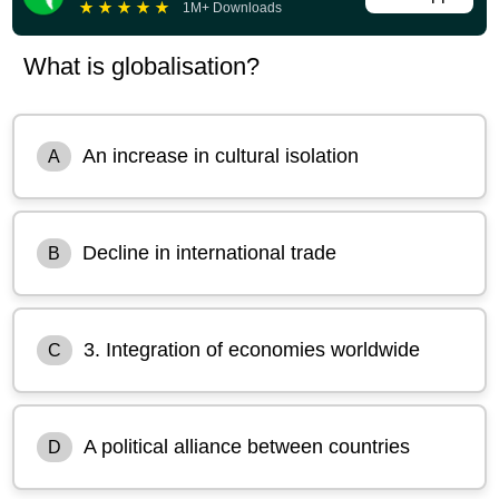
★
★
★
★
★
1M+ Downloads
What is globalisation?
An increase in cultural isolation
A
Decline in international trade
B
3. Integration of economies worldwide
C
A political alliance between countries
D