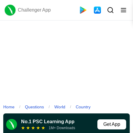
Challenger App
Home
Questions
World
Country
/
/
/
No.1 PSC Learning App
Get App
★
★
★
★
★
1M+ Downloads