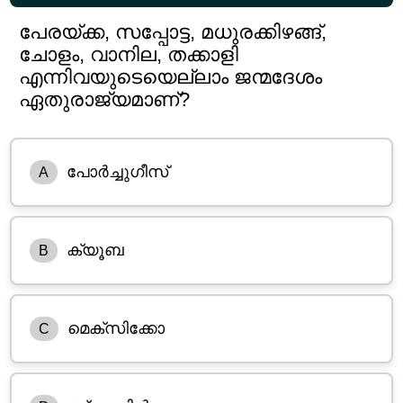
പേരയ്ക്ക, സപ്പോട്ട, മധുരക്കിഴങ്ങ്,
ചോളം, വാനില, തക്കാളി
എന്നിവയുടെയെല്ലാം ജന്മദേശം
ഏതുരാജ്യമാണ്?
പോർച്ചുഗീസ്
A
ക്യൂബ
B
മെക്സിക്കോ
C