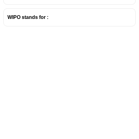
WIPO stands for :
Address
Valamkottil Towers,