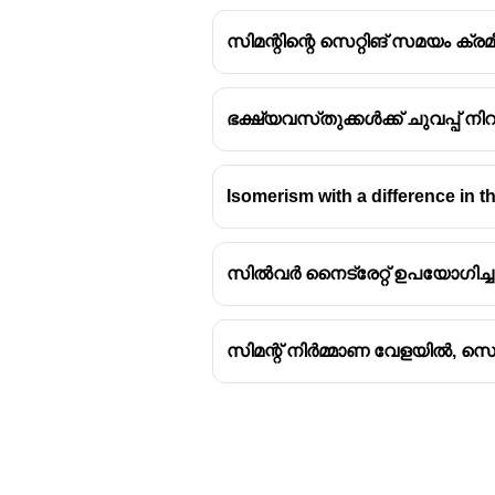
സിമന്റിന്റെ സെറ്റിങ് സമയം ക്ര
ഭക്ഷ്യവസ്‌തുക്കൾക്ക് ചുവപ്പ്
Isomerism with a difference in t
സിൽവർ നൈട്രേറ്റ് ഉപയോഗിച്ച
സിമന്റ് നിർമ്മാണ വേളയിൽ, സെറ