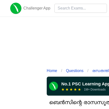
Challenger App
Home
/
Questions
/
രസതന്ത്
No.1 PSC Learning Ap
★
★
★
★
★
1M+ Downloads
ബെൻസിന്റെ രാസസൂത്ര