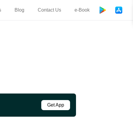
s
Blog
Contact Us
e-Book
Get App