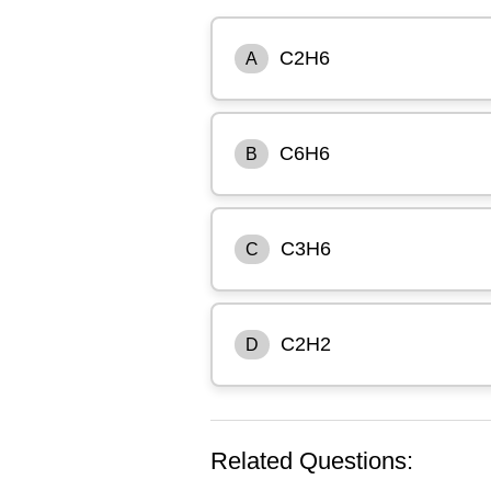
C2H6
A
C6H6
B
C3H6
C
C2H2
D
Related Questions: