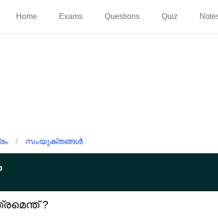
Home
Exams
Questions
Quiz
Note
രം
/
സംയുക്തങ്ങൾ
p
മെന്ത് ?