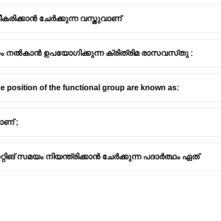
മീകരിക്കാൻ ചേർക്കുന്ന വസ്തുവാണ്
 നിറം നൽകാൻ ഉപയോഗിക്കുന്ന ക്രിത്രിമ രാസവസ്‌തു :
he position of the functional group are known as:
ാണ് ;
്റിങ് സമയം നിയന്ത്രിക്കാൻ ചേർക്കുന്ന പദാർത്ഥം ഏത്