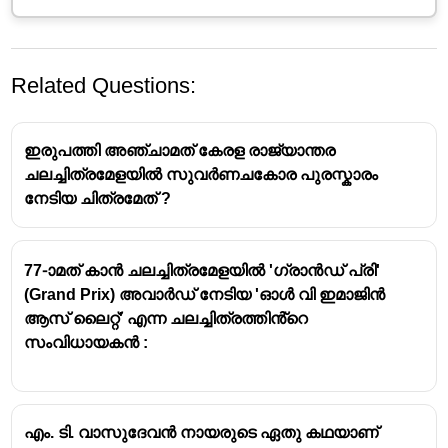
Related Questions:
ഇരുപത്തി അഞ്ചാമത് കേരള രാജ്യാന്തര
ചലച്ചിത്രമേളയിൽ സുവർണചകോര പുരസ്കാരം
നേടിയ ചിത്രമേത് ?
77-ാമത് കാൻ ചലച്ചിത്രമേളയിൽ 'ഗ്രാൻഡ് പ്രി'
(Grand Prix) അവാർഡ് നേടിയ 'ഓൾ വി ഇമാജിൻ
ആസ് ലൈറ്റ്' എന്ന ചലച്ചിത്രത്തിൻ്റെ
സംവിധായകൻ :
എം. ടി. വാസുദേവൻ നായരുടെ ഏതു കഥയാണ്