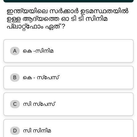
ഇന്ത്യയിലെ സർക്കാർ ഉടമസ്ഥതയിൽ
ഉള്ള ആദ്യത്തെ ഓ ടി ടി സിനിമ
പ്ലാറ്റ്‌ഫോം ഏത് ?
കെ -സിനിമ
A
കെ - സ്പേസ്
B
സി സ്പേസ്
C
സി സിനിമ
D