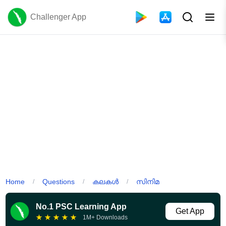
Challenger App
Home
Questions
കലകൾ
സിനിമ
/
/
/
No.1 PSC Learning App
Get App
★
★
★
★
★
1M+ Downloads