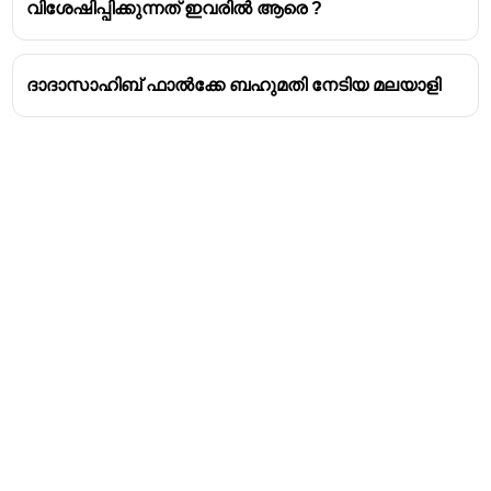
വിശേഷിപ്പിക്കുന്നത് ഇവരിൽ ആരെ ?
ദാദാസാഹിബ് ഫാൽക്കേ ബഹുമതി നേടിയ മലയാളി
Address
Valamkottil Towers,