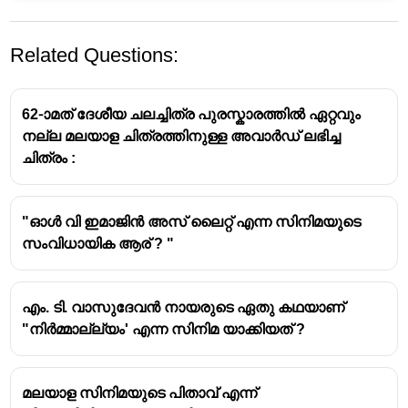
Related Questions:
62-ാമത് ദേശീയ ചലച്ചിത്ര പുരസ്കാരത്തിൽ ഏറ്റവും
നല്ല മലയാള ചിത്രത്തിനുള്ള അവാർഡ് ലഭിച്ച
ചിത്രം :
"ഓൾ വി ഇമാജിൻ അസ് ലൈറ്റ് എന്ന സിനിമയുടെ
സംവിധായിക ആര് ? "
എം. ടി. വാസുദേവൻ നായരുടെ ഏതു കഥയാണ്
"നിർമ്മാല്ല്യം' എന്ന സിനിമ യാക്കിയത് ?
മലയാള സിനിമയുടെ പിതാവ് എന്ന്