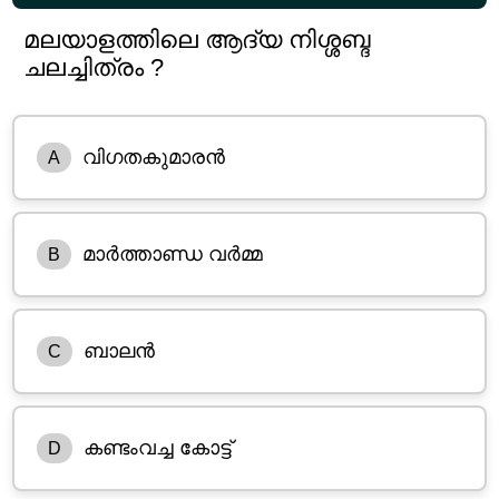
മലയാളത്തിലെ ആദ്യ നിശ്ശബ്ദ
ചലച്ചിത്രം ?
വിഗതകുമാരൻ
A
മാർത്താണ്ഡ വർമ്മ
B
ബാലൻ
C
കണ്ടംവച്ച കോട്ട്
D