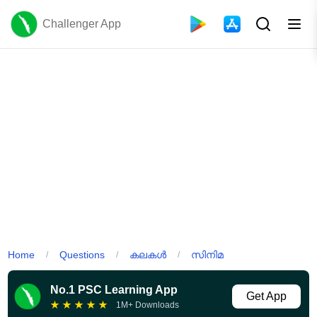
Challenger App
Home
Questions
കലകൾ
സിനിമ
/
/
/
No.1 PSC Learning App
Get App
★
★
★
★
★
1M+ Downloads