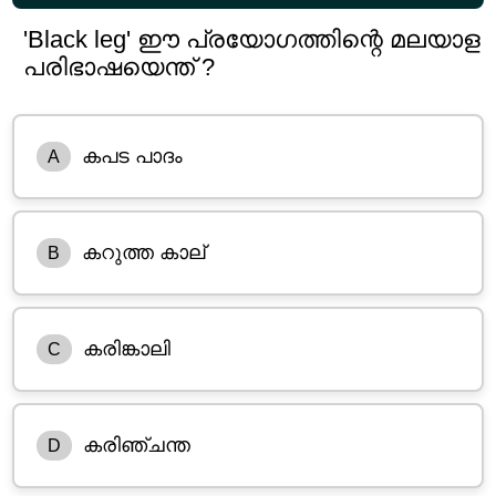
'Black leg' ഈ പ്രയോഗത്തിന്റെ മലയാള
പരിഭാഷയെന്ത് ?
കപട പാദം
A
കറുത്ത കാല്
B
കരിങ്കാലി
C
കരിഞ്ചന്ത
D