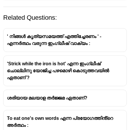
Related Questions:
' നിങ്ങൾ കൃത്യസമയത്ത് എത്തിച്ചേരണം ' -
എന്നർത്ഥം വരുന്ന ഇംഗ്ലീഷ് വാക്യം :
'Strick while the iron is hot' എന്ന ഇംഗ്ലീഷ്
ചൊല്ലിനു യോജിച്ച പഴമൊഴി കൊടുത്തവയിൽ
ഏതാണ് ?
ശരിയായ മലയാള തർജ്ജമ ഏതാണ്?
To eat one's own words എന്ന പ്രയോഗത്തിൻ്റെ
അർത്ഥം :