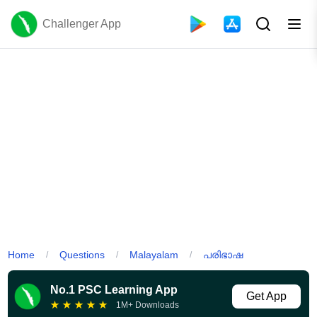
Challenger App
Home
Questions
Malayalam
പരിഭാഷ
/
/
/
No.1 PSC Learning App
Get App
★
★
★
★
★
1M+ Downloads