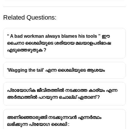
Related Questions:
“ A bad workman always blames his tools ” ഈ
ചൈനാ ശൈലിയുടെ ശരിയായ മലയാളപരിഭാഷ
എടുത്തെഴുതുക ?
ശൈലി
'Wagging the tail' എന്ന ശൈലിയുടെ ആശയം
'ചതയില്ലാത്തിടത്ത് കത്തി വെയ്ക്കരുത് -
ഫലമില്ലാത്തിടത്ത് പ്രവർത്തിക്കരുത്
പ്രായോഗിക ജീവിതത്തിൽ നടക്കാത്ത കാര്യം എന്ന
അർത്ഥത്തിൽ പറയുന്ന ചൊല്ല് ഏതാണ് ?
അണിഞ്ഞൊരുങ്ങി നടക്കുന്നവൻ എന്നർത്ഥം
ലഭിക്കുന്ന പ്രയോഗ ശൈലി :