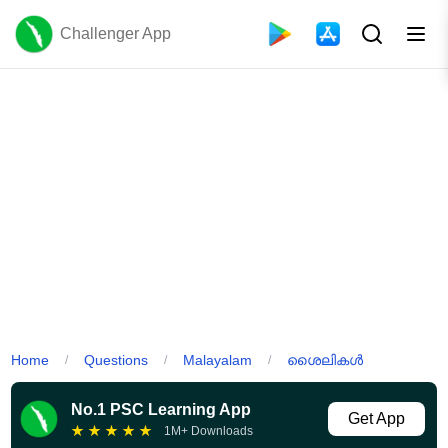
Challenger App
Home
Questions
Malayalam
ശൈലികൾ
/
/
/
No.1 PSC Learning App
Get App
★
★
★
★
★
1M+ Downloads