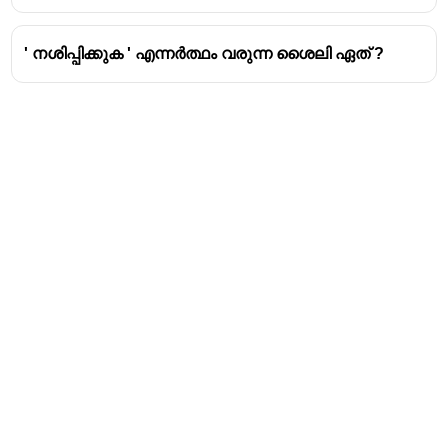
' നശിപ്പിക്കുക ' എന്നർത്ഥം വരുന്ന ശൈലി ഏത് ?
Address
Valamkottil Towers,
Judgemukku,