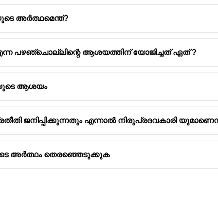
ടെ അർത്ഥമെന്ത്?
ും എന്ന പഴഞ്ചൊല്ലിന്റെ ആശയത്തിന് യോജിച്ചത് ഏത് ?
യിൽ കിടത്തിയാൽ കിടക്കുമോ - അർഹതയില്ലാത്തവർക്ക് സ്ഥാ
ലിയുടെ ആശയം
ൽ പാട്ട് - രഹസ്യം എത്ര സൂക്ഷിച്ചാലും പുറത്താകും
്ക്കു - അടിത്തറ ഉറപ്പിച്ചു കെട്ടിയില്ലെങ്കിൽ കെട്ടിടം വീ
രതീതി ജനിപ്പിക്കുന്നതും എന്നാൽ നിരുപ്രദവകാരി യുമാണെന്ന
ുന്നോ - ഒന്നു തിരിച്ചറിയാൻ വയ്യ
ടെ അർത്ഥം തെരഞ്ഞെടുക്കുക