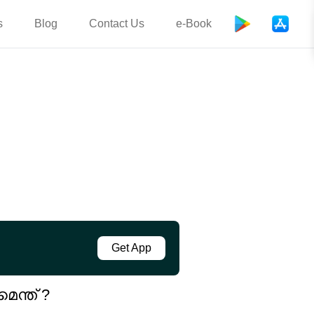
s
Blog
Contact Us
e-Book
Get App
ന്ത് ?