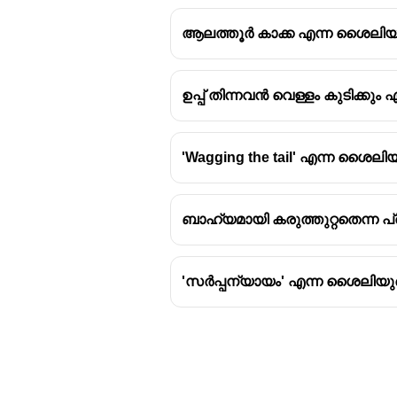
ആലത്തൂർ കാക്ക എന്ന ശൈലിയു
ഉപ്പ് തിന്നവൻ വെള്ളം കുടിക്ക
അട്ടയെ പിടിച്ച് മെത്ത
ഫലമുണ്ടാവില്ല
'Wagging the tail' എന്ന ശൈ
അരമന രഹസ്യം അങ്ങാടിയി
അടിസ്ഥാനമുറച്ചേ ആരുഢമുറയ
ബാഹ്യമായി കരുത്തുറ്റതെന്ന പ്
അങ്ങാടി മരുന്നോ പച്ച മര
'സർപ്പന്യായം' എന്ന ശൈലിയു