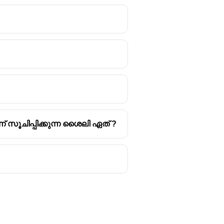
നം കൊടുത്താലും
ഴും
് സൂചിപ്പിക്കുന്ന ശൈലി ഏത് ?