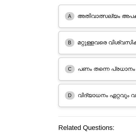
അതിവാത്സല്യം അപ
A
മറ്റുള്ളവരെ വിശ്വസിക
B
പണം തന്നെ പ്രധാനം
C
വിദ്യാധനം ഏറ്റവും വ
D
Related Questions: