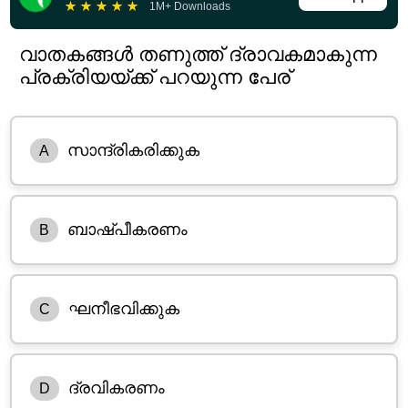
★
★
★
★
★
1M+ Downloads
വാതകങ്ങൾ തണുത്ത് ദ്രാവകമാകുന്ന
പ്രക്രിയയ്ക്ക് പറയുന്ന പേര്
സാന്ദ്രികരിക്കുക
A
ബാഷ്പീകരണം
B
ഘനീഭവിക്കുക
C
ദ്രവികരണം
D