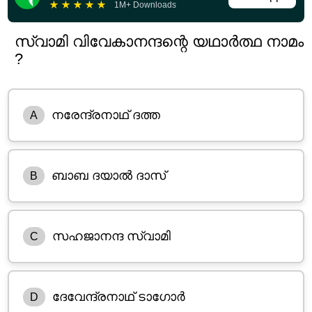
★
★
★
★
★
1M+ Downloads
സ്വാമി വിവേകാനന്ദന്റെ യഥാർത്ഥ നാമം
?
നരേന്ദ്രനാഥ് ദത്ത
A
ബാബ ദയാൽ ദാസ്
B
സഹജാനന്ദ സ്വാമി
C
ദേവേന്ദ്രനാഥ് ടാഗോർ
D