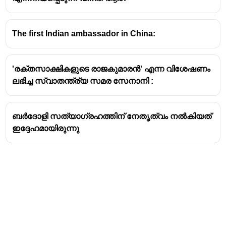
The first Indian ambassador in China:
'രക്തസാക്ഷികളുടെ രാജകുമാരന്‍' എന്ന വിശേഷണം
ലഭിച്ച സ്വാതന്ത്ര്യ സമര സേനാനി :
ബർദോളി സത്യാഗ്രഹത്തിന് നേതൃത്വം നൽകിയത്
ഇദ്ദേഹമായിരുന്നു